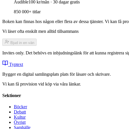
Audible
100 kr/mån · 30 dagar gratis
850 000+ titlar
Boken kan finnas hos någon eller flera av dessa tjänster. Vi kan få pro
Vi läser ofta enskilt men alltid tillsammans
Bjud in en vän
Invites only. Det behövs en inbjudningslänk för att kunna registrera
Typtext
Bygger en digital samlingsplats plats för läsare och skrivare.
Vi kan få provision vid köp via våra länkar.
Sektioner
Böcker
Debatt
Kultur
Övrigt
Samhälle