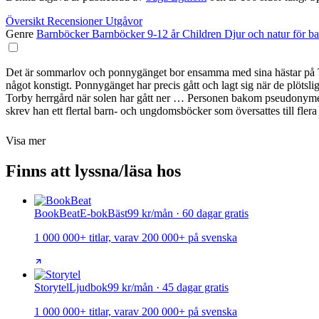
Översikt
Recensioner
Utgåvor
Genre
Barnböcker
Barnböcker 9-12 år
Children
Djur och natur för b
Det är sommarlov och ponnygänget bor ensamma med sina hästar på Torby
något konstigt. Ponnygänget har precis gått och lagt sig när de plötsl
Torby herrgård när solen har gått ner … Personen bakom pseudonym
skrev han ett flertal barn- och ungdomsböcker som översattes till fler
Visa mer
Finns att lyssna/läsa hos
BookBeat
E-bok
Bäst
99 kr/mån · 60 dagar gratis
1 000 000+ titlar, varav 200 000+ på svenska
Storytel
Ljudbok
99 kr/mån · 45 dagar gratis
1 000 000+ titlar, varav 200 000+ på svenska