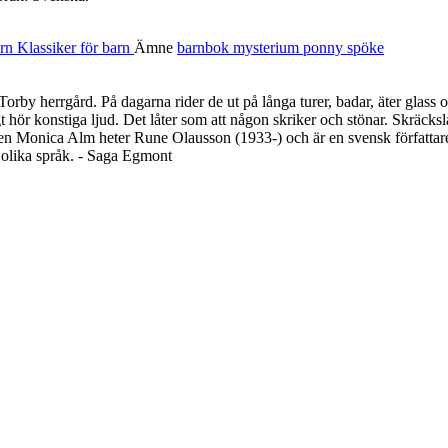
arn
Klassiker för barn
Ämne
barnbok
mysterium
ponny
spöke
 herrgård. På dagarna rider de ut på långa turer, badar, äter glass och
igt hör konstiga ljud. Det låter som att någon skriker och stönar. Skräc
en Monica Alm heter Rune Olausson (1933-) och är en svensk författa
a olika språk. - Saga Egmont