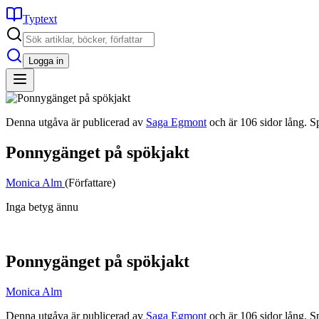
Typtext
Logga in
Denna utgåva är publicerad av
Saga Egmont
och är 106 sidor lång. S
Ponnygänget på spökjakt
Monica Alm
(Författare)
Inga betyg ännu
Ponnygänget på spökjakt
Monica Alm
Denna utgåva är publicerad av
Saga Egmont
och är 106 sidor lång. S