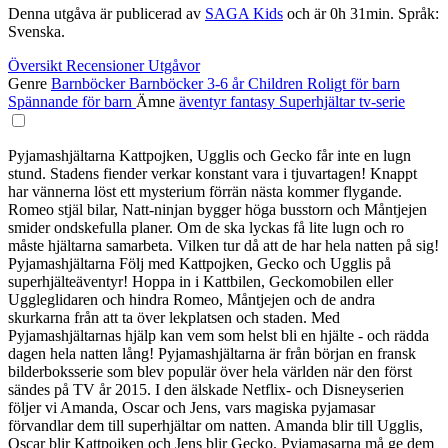
Denna utgåva är publicerad av
SAGA Kids
och är 0h 31min. Språk:
Svenska.
Översikt
Recensioner
Utgåvor
Genre
Barnböcker
Barnböcker 3-6 år
Children
Roligt för barn
Spännande för barn
Ämne
äventyr
fantasy
Superhjältar
tv-serie
Pyjamashjältarna Kattpojken, Ugglis och Gecko får inte en lugn
stund. Stadens fiender verkar konstant vara i tjuvartagen! Knappt
har vännerna löst ett mysterium förrän nästa kommer flygande.
Romeo stjäl bilar, Natt-ninjan bygger höga busstorn och Måntjejen
smider ondskefulla planer. Om de ska lyckas få lite lugn och ro
måste hjältarna samarbeta. Vilken tur då att de har hela natten på sig!
Pyjamashjältarna Följ med Kattpojken, Gecko och Ugglis på
superhjälteäventyr! Hoppa in i Kattbilen, Geckomobilen eller
Uggleglidaren och hindra Romeo, Måntjejen och de andra
skurkarna från att ta över lekplatsen och staden. Med
Pyjamashjältarnas hjälp kan vem som helst bli en hjälte - och rädda
dagen hela natten lång! Pyjamashjältarna är från början en fransk
bilderboksserie som blev populär över hela världen när den först
sändes på TV år 2015. I den älskade Netflix- och Disneyserien
följer vi Amanda, Oscar och Jens, vars magiska pyjamasar
förvandlar dem till superhjältar om natten. Amanda blir till Ugglis,
Oscar blir Kattpojken och Jens blir Gecko. Pyjamasarna må ge dem