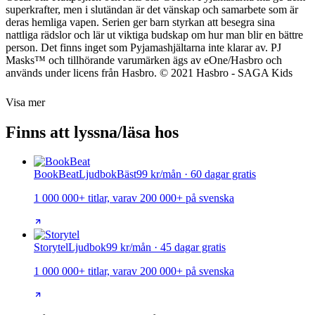
superkrafter, men i slutändan är det vänskap och samarbete som är
deras hemliga vapen. Serien ger barn styrkan att besegra sina
nattliga rädslor och lär ut viktiga budskap om hur man blir en bättre
person. Det finns inget som Pyjamashjältarna inte klarar av. PJ
Masks™ och tillhörande varumärken ägs av eOne/Hasbro och
används under licens från Hasbro. © 2021 Hasbro - SAGA Kids
Visa mer
Finns att lyssna/läsa hos
BookBeat
Ljudbok
Bäst
99 kr/mån · 60 dagar gratis
1 000 000+ titlar, varav 200 000+ på svenska
Storytel
Ljudbok
99 kr/mån · 45 dagar gratis
1 000 000+ titlar, varav 200 000+ på svenska