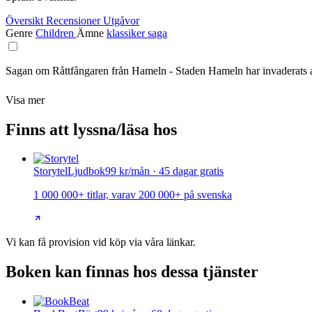
Översikt
Recensioner
Utgåvor
Genre
Children
Ämne
klassiker
saga
Sagan om Råttfångaren från Hameln - Staden Hameln har invaderats av 
Visa mer
Finns att lyssna/läsa hos
Storytel
Ljudbok
99 kr/mån · 45 dagar gratis
1 000 000+ titlar, varav 200 000+ på svenska
Vi kan få provision vid köp via våra länkar.
Boken kan finnas hos dessa tjänster