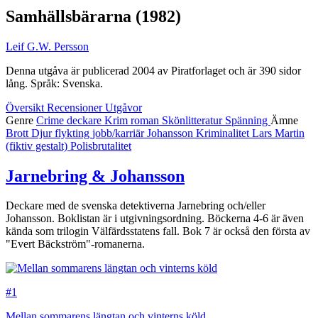
Samhällsbärarna
(1982)
Leif G.W. Persson
Denna utgåva är publicerad 2004 av Piratforlaget och är 390 sidor
lång. Språk: Svenska.
Översikt
Recensioner
Utgåvor
Genre
Crime
deckare
Krim
roman
Skönlitteratur
Spänning
Ämne
Brott
Djur
flykting
jobb/karriär
Johansson
Kriminalitet
Lars Martin
(fiktiv gestalt)
Polisbrutalitet
Jarnebring & Johansson
Deckare med de svenska detektiverna Jarnebring och/eller
Johansson. Boklistan är i utgivningsordning. Böckerna 4-6 är även
kända som trilogin Välfärdsstatens fall. Bok 7 är också den första av
"Evert Bäckström"-romanerna.
#1
Mellan sommarens längtan och vinterns köld