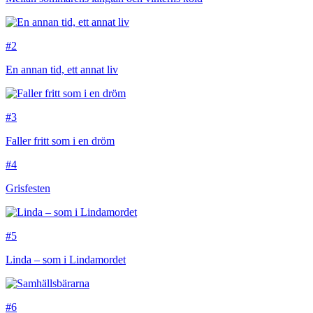
#2
En annan tid, ett annat liv
#3
Faller fritt som i en dröm
#4
Grisfesten
#5
Linda – som i Lindamordet
#6