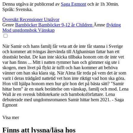
Denna utgåva är publicerad av
Saga Egmont
och är 1h 30min.
Språk: Svenska.
Översikt
Recensioner
Utgåvor
Genre
Barnböcker
Barnböcker 9-12 år
Children
Ämne
flykting
Mod
ungdomsbok
Vänskap
När Samir och hans familj får veta att de inte får stanna i Sverige
och kommer att tvingas återvända till Afghanistan fattar han ett
drastiskt beslut. De kan inte skicka tillbaka honom om de inte vet
var han finns ... Mitt i natten rymmer han och gömmer sig ute i
skogen, men livet på flykt är tufft och han kommer att behöva
vänner om han ska klara sig. När Alma får reda på vem det är som
varit i deras trädgård nattetid vet hon inte riktigt vad hon ska göra.
Hon vill hjälpa honom men hur gör hon det på bästa sätt? "Samir
hittar hem" är en stark berättelse om vänskap, familj och mod. Lena
Wall är en svensk bibliotekarie och barnboksförfattare. Lena
debuterade med ungdomsromanen Samir hittar hem 2021. - Saga
Egmont
Visa mer
Finns att lyssna/läsa hos