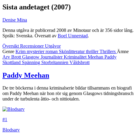
Sista andetaget
(2007)
Denise Mina
Denna utgåva är publicerad 2008 av Minotaur och är 356 sidor lång.
Språk: Svenska. Översatt av
Boel Unnerstad
.
Översikt
Recensioner
Utgåvor
Genre
Krim
mysterier
roman
Skönlitteratur
thriller
Thrillers
Ämne
Arv
Brott
Glasgow
Journalister
Kriminalitet
Meehan
Paddy
Skottland
Spänning
Storbritannien
Våldsbrott
Paddy Meehan
De tre böckerna i denna kriminalserie bildar tillsammans en biografi
om Paddy Meehan när hon rör sig genom Glasgows tidningsbransch
under de turbulenta åttio- och nittiotalen.
#1
Blodsarv