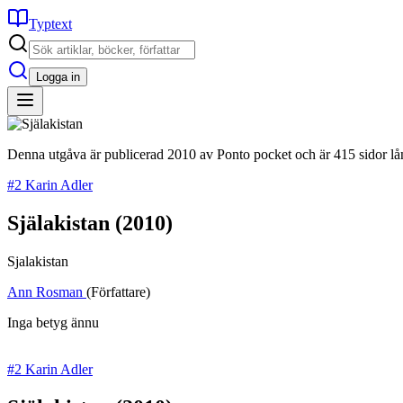
Typtext
Logga in
Denna utgåva är publicerad 2010 av Ponto pocket och är 415 sidor lå
#2 Karin Adler
Själakistan
(2010)
Sjalakistan
Ann Rosman
(Författare)
Inga betyg ännu
#2 Karin Adler