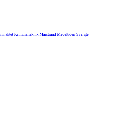
minalitet
Kriminalteknik
Marstrand
Medeltiden
Sverige