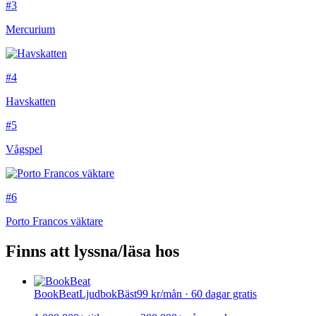
#3
Mercurium
#4
Havskatten
#5
Vågspel
#6
Porto Francos väktare
Finns att lyssna/läsa hos
BookBeat
Ljudbok
Bäst
99 kr/mån · 60 dagar gratis