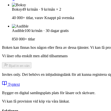
Boksy
49 kr/mån · 9 kr/mån × 2
40 000+ titlar, varav Knappt på svenska
Audible
100 kr/mån · 30 dagar gratis
850 000+ titlar
Boken kan finnas hos någon eller flera av dessa tjänster. Vi kan få pro
Vi läser ofta enskilt men alltid tillsammans
Bjud in en vän
Invites only. Det behövs en inbjudningslänk för att kunna registrera
Typtext
Bygger en digital samlingsplats plats för läsare och skrivare.
Vi kan få provision vid köp via våra länkar.
Sektioner