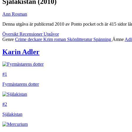
Själakistan
(2010)
Ann Rosman
Denna utgåva är publicerad 2010 av Ponto pocket och är 415 sidor lå
Översikt
Recensioner
Utgåvor
Genre
Crime
deckare
Krim
roman
Skönlitteratur
Spänning
Ämne
Adl
Karin Adler
#1
Fyrmästarens dotter
#2
Själakistan