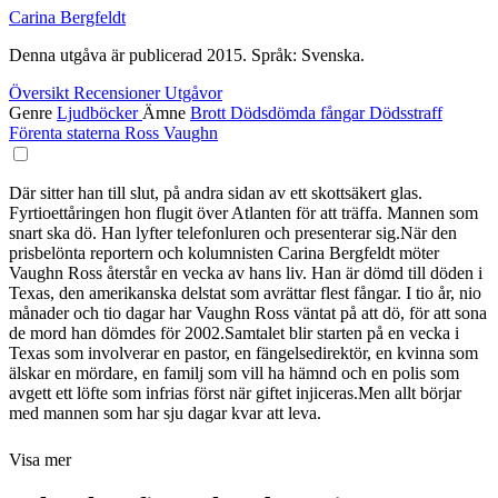
Carina Bergfeldt
Denna utgåva är publicerad 2015. Språk: Svenska.
Översikt
Recensioner
Utgåvor
Genre
Ljudböcker
Ämne
Brott
Dödsdömda fångar
Dödsstraff
Förenta staterna
Ross
Vaughn
Där sitter han till slut, på andra sidan av ett skottsäkert glas.
Fyrtioettåringen hon flugit över Atlanten för att träffa. Mannen som
snart ska dö. Han lyfter telefonluren och presenterar sig.När den
prisbelönta reportern och kolumnisten Carina Bergfeldt möter
Vaughn Ross återstår en vecka av hans liv. Han är dömd till döden i
Texas, den amerikanska delstat som avrättar flest fångar. I tio år, nio
månader och tio dagar har Vaughn Ross väntat på att dö, för att sona
de mord han dömdes för 2002.Samtalet blir starten på en vecka i
Texas som involverar en pastor, en fängelsedirektör, en kvinna som
älskar en mördare, en familj som vill ha hämnd och en polis som
avgett ett löfte som infrias först när giftet injiceras.Men allt börjar
med mannen som har sju dagar kvar att leva.
Visa mer