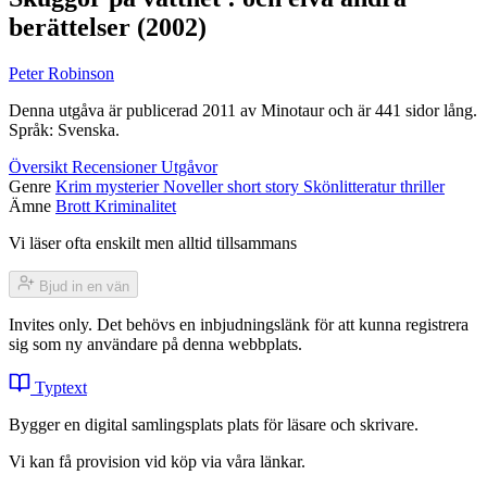
berättelser
(2002)
Peter Robinson
Denna utgåva är publicerad 2011 av Minotaur och är 441 sidor lång.
Språk: Svenska.
Översikt
Recensioner
Utgåvor
Genre
Krim
mysterier
Noveller
short story
Skönlitteratur
thriller
Ämne
Brott
Kriminalitet
Vi läser ofta enskilt men alltid tillsammans
Bjud in en vän
Invites only. Det behövs en inbjudningslänk för att kunna registrera
sig som ny användare på denna webbplats.
Typtext
Bygger en digital samlingsplats plats för läsare och skrivare.
Vi kan få provision vid köp via våra länkar.