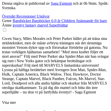
Denna utgåva är publicerad av
Saga Egmont
och är 0h 9min. Språk:
Svenska.
Översikt
Recensioner
Utgåvor
Genre
Barnböcker
Barnböcker 6-9 år
Children
Spännande för barn
Ämne
äventyr
fantasy
marvel
Superhjältar
Gwen Stacy, Miles Morales och Peter Parker håller på att träna sina
stridstekniker, men de måste avbryta träningen när det slemmiga
monstret Venom dyker upp och förorsakar förödelse på gatorna. Nu
testas verkligen hjältarnas samarbete! "Med stora krafter följer ett
stort ansvar!" Följ med Peter Parker aka Spider-Man när han svingar
sig runt i New Yorks gator och bekämpar brottslingar och
superskurkar! Följ med till MARVELS fantastiska universum!
Lyssna på häftiga berättelser med Avengers Iron Man, Spider-Man,
Hulk, Captain America, Black Widow, Thor, Hawkeye, Doctor
Strange, Captain Marvel, Black Panther, Falcon, Ms Marvel, Star-
Lord, Deadpool och alla andra hjältar och skurkar från MARVELS
otroliga skattkammare. Ta på dig din mantel och hitta din inre
superhjälte – nu drar vi på fartfyllda äventyr! - Saga Egmont
Visa mer