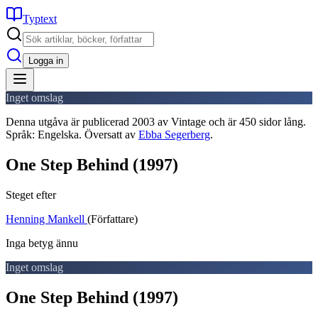
Typtext
Logga in
Inget omslag
Denna utgåva är publicerad 2003 av Vintage och är 450 sidor lång.
Språk: Engelska. Översatt av
Ebba Segerberg
.
One Step Behind
(1997)
Steget efter
Henning Mankell
(Författare)
Inga betyg ännu
Inget omslag
One Step Behind
(1997)