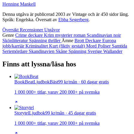
Henning Mankell
Denna utgåva är publicerad 2003 av Vintage och är 450 sidor lång.
Språk: Engelska. Översatt av
Ebba Segerberg
.
Översikt
Recensioner
Utgåvor
Genre
Crime
deckare
Krim
mysterier
roman
Scandinavian noir
Skönlitteratur
Spänning
thriller
Ämne
Brott
Deckare
Europa
jobb/karriär
Kriminalitet
Kurt (fiktiv gestalt)
Mord
Poliser
Samtida
Seriemördare
Skandinavien
Skåne
Spänning
Sverige
Wallander
Finns att lyssna/läsa hos
BookBeat
Ljudbok
Bäst
99 kr/mån · 60 dagar gratis
1 000 000+ titlar, varav 200 000+ på svenska
Storytel
Ljudbok
99 kr/mån · 45 dagar gratis
1 000 000+ titlar, varav 200 000+ på svenska