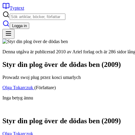
Typtext
Logga in
Denna utgåva är publicerad 2010 av Ariel forlag och är 286 sidor lån
Styr din plog över de dödas ben
(2009)
Prowadz swoj plug przez kosci umarlych
Olga Tokarczuk
(Författare)
Inga betyg ännu
Styr din plog över de dödas ben
(2009)
Olga Tokarczuk