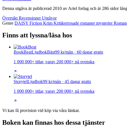
Denna utgåva är publicerad 2010 av Ariel forlag och är 286 sidor lån
Översikt
Recensioner
Utgåvor
Genre
DAISY
Fiction
Krim
Kritikerrosade romaner
mysterier
Roman
Finns att lyssna/läsa hos
BookBeat
Ljudbok
Bäst
99 kr/mån · 60 dagar gratis
1 000 000+ titlar, varav 200 000+ på svenska
Storytel
Ljudbok
99 kr/mån · 45 dagar gratis
1 000 000+ titlar, varav 200 000+ på svenska
Vi kan få provision vid köp via våra länkar.
Boken kan finnas hos dessa tjänster