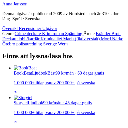
Anna Jansson
Denna utgåva är publicerad 2009 av Nordstedts och är 310 sidor
lång. Språk: Svenska.
Översikt
Recensioner
Utgåvor
Genre
Crime
deckare
Krim
roman
Spänning
Ämne
Bränder
Brott
Deckare
jobb/karriär
Kriminalitet
Maria (fiktiv gestalt)
Mord
Närke
Örebro
polisutredning
Sverige
Wern
Finns att lyssna/läsa hos
BookBeat
Ljudbok
Bäst
99 kr/mån · 60 dagar gratis
1 000 000+ titlar, varav 200 000+ på svenska
Storytel
Ljudbok
99 kr/mån · 45 dagar gratis
1 000 000+ titlar, varav 200 000+ på svenska