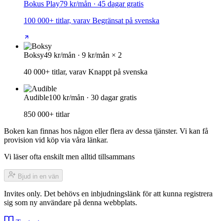
Bokus Play
79 kr/mån · 45 dagar gratis
100 000+ titlar, varav Begränsat på svenska
Boksy
49 kr/mån · 9 kr/mån × 2
40 000+ titlar, varav Knappt på svenska
Audible
100 kr/mån · 30 dagar gratis
850 000+ titlar
Boken kan finnas hos någon eller flera av dessa tjänster. Vi kan få
provision vid köp via våra länkar.
Vi läser ofta enskilt men alltid tillsammans
Bjud in en vän
Invites only. Det behövs en inbjudningslänk för att kunna registrera
sig som ny användare på denna webbplats.