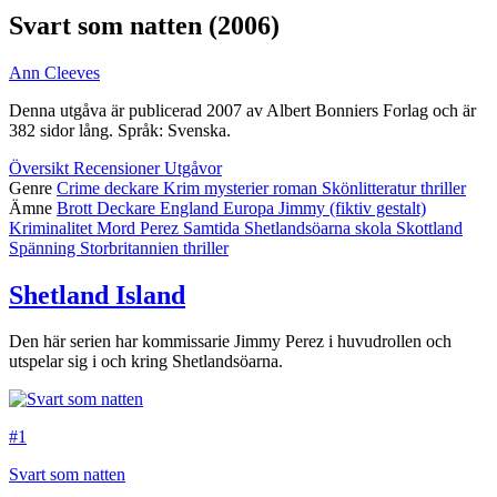
Svart som natten
(2006)
Ann Cleeves
Denna utgåva är publicerad 2007 av Albert Bonniers Forlag och är
382 sidor lång. Språk: Svenska.
Översikt
Recensioner
Utgåvor
Genre
Crime
deckare
Krim
mysterier
roman
Skönlitteratur
thriller
Ämne
Brott
Deckare
England
Europa
Jimmy (fiktiv gestalt)
Kriminalitet
Mord
Perez
Samtida
Shetlandsöarna
skola
Skottland
Spänning
Storbritannien
thriller
Shetland Island
Den här serien har kommissarie Jimmy Perez i huvudrollen och
utspelar sig i och kring Shetlandsöarna.
#1
Svart som natten