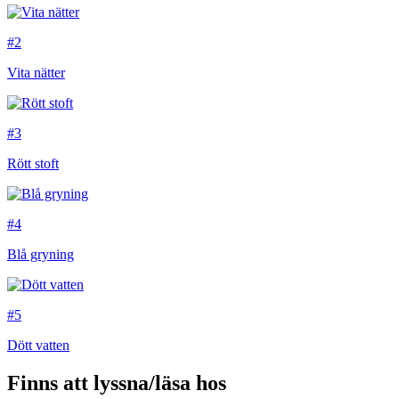
#2
Vita nätter
#3
Rött stoft
#4
Blå gryning
#5
Dött vatten
Finns att lyssna/läsa hos