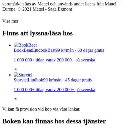
varumärken ägs av Mattel och används under licens från Mattel
Europa. © 2021 Mattel - Saga Egmont
Visa mer
Finns att lyssna/läsa hos
BookBeat
Ljudbok
Bäst
99 kr/mån · 60 dagar gratis
1 000 000+ titlar, varav 200 000+ på svenska
Storytel
Ljudbok
99 kr/mån · 45 dagar gratis
1 000 000+ titlar, varav 200 000+ på svenska
Vi kan få provision vid köp via våra länkar.
Boken kan finnas hos dessa tjänster