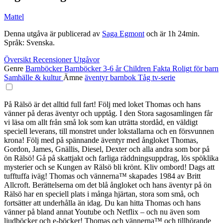
Mattel
Denna utgåva är publicerad av
Saga Egmont
och är 1h 24min.
Språk: Svenska.
Översikt
Recensioner
Utgåvor
Genre
Barnböcker
Barnböcker 3-6 år
Children
Fakta
Roligt för barn
Samhälle & kultur
Ämne
äventyr
barnbok
Tåg
tv-serie
På Rälsö är det alltid full fart! Följ med loket Thomas och hans
vänner på deras äventyr och upptåg. I den Stora sagosamlingen får
vi läsa om allt från små lok som kan uträtta stordåd, en väldigt
speciell leverans, till monstret under lokstallarna och en försvunnen
krona! Följ med på spännande äventyr med ångloket Thomas,
Gordon, James, Gnällis, Diesel, Dexter och alla andra som bor på
ön Rälsö! Gå på skattjakt och farliga räddningsuppdrag, lös spöklika
mysterier och se Kungen av Rälsö bli krönt. Kliv ombord! Dags att
tufftuffa iväg! Thomas och vännerna™ skapades 1984 av Britt
Allcroft. Berättelserna om det blå ångloket och hans äventyr på ön
Rälsö har en speciell plats i många hjärtan, stora som små, och
fortsätter att underhålla än idag. Du kan hitta Thomas och hans
vänner på bland annat Youtube och Netflix – och nu även som
ljudböcker och e-böcker! Thomas och vännerna™ och tillhörande