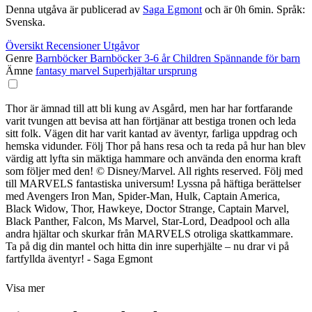
Denna utgåva är publicerad av
Saga Egmont
och är 0h 6min. Språk:
Svenska.
Översikt
Recensioner
Utgåvor
Genre
Barnböcker
Barnböcker 3-6 år
Children
Spännande för barn
Ämne
fantasy
marvel
Superhjältar
ursprung
Thor är ämnad till att bli kung av Asgård, men har har fortfarande
varit tvungen att bevisa att han förtjänar att bestiga tronen och leda
sitt folk. Vägen dit har varit kantad av äventyr, farliga uppdrag och
hemska vidunder. Följ Thor på hans resa och ta reda på hur han blev
värdig att lyfta sin mäktiga hammare och använda den enorma kraft
som följer med den! © Disney/Marvel. All rights reserved. Följ med
till MARVELS fantastiska universum! Lyssna på häftiga berättelser
med Avengers Iron Man, Spider-Man, Hulk, Captain America,
Black Widow, Thor, Hawkeye, Doctor Strange, Captain Marvel,
Black Panther, Falcon, Ms Marvel, Star-Lord, Deadpool och alla
andra hjältar och skurkar från MARVELS otroliga skattkammare.
Ta på dig din mantel och hitta din inre superhjälte – nu drar vi på
fartfyllda äventyr! - Saga Egmont
Visa mer