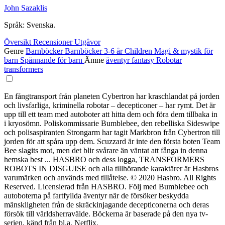
John Sazaklis
Språk: Svenska.
Översikt
Recensioner
Utgåvor
Genre
Barnböcker
Barnböcker 3-6 år
Children
Magi & mystik för
barn
Spännande för barn
Ämne
äventyr
fantasy
Robotar
transformers
En fångtransport från planeten Cybertron har kraschlandat på jorden
och livsfarliga, kriminella robotar – decepticoner – har rymt. Det är
upp till ett team med autoboter att hitta dem och föra dem tillbaka in
i kryosömn. Poliskommissarie Bumblebee, den rebelliska Sideswipe
och polisaspiranten Strongarm har tagit Markbron från Cybertron till
jorden för att spåra upp dem. Scuzzard är inte den första boten Team
Bee slagits mot, men det blir svårare än väntat att fånga in denna
hemska best ... HASBRO och dess logga, TRANSFORMERS
ROBOTS IN DISGUISE och alla tillhörande karaktärer är Hasbros
varumärken och används med tillåtelse. © 2020 Hasbro. All Rights
Reserved. Licensierad från HASBRO. Följ med Bumblebee och
autoboterna på fartfyllda äventyr när de försöker beskydda
mänskligheten från de skräckinjagande decepticonerna och deras
försök till världsherravälde. Böckerna är baserade på den nya tv-
serien, känd från bl.a. Netflix.