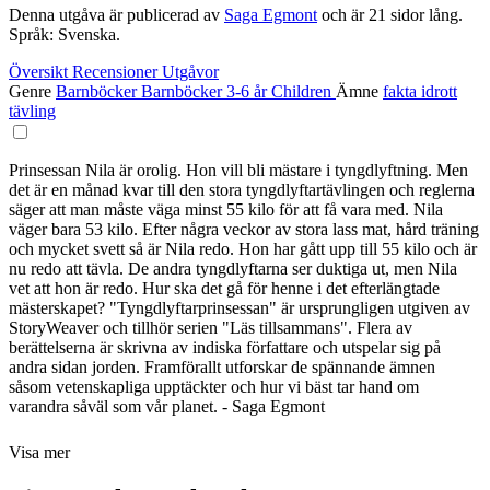
Denna utgåva är publicerad av
Saga Egmont
och är 21 sidor lång.
Språk: Svenska.
Översikt
Recensioner
Utgåvor
Genre
Barnböcker
Barnböcker 3-6 år
Children
Ämne
fakta
idrott
tävling
Prinsessan Nila är orolig. Hon vill bli mästare i tyngdlyftning. Men
det är en månad kvar till den stora tyngdlyftartävlingen och reglerna
säger att man måste väga minst 55 kilo för att få vara med. Nila
väger bara 53 kilo. Efter några veckor av stora lass mat, hård träning
och mycket svett så är Nila redo. Hon har gått upp till 55 kilo och är
nu redo att tävla. De andra tyngdlyftarna ser duktiga ut, men Nila
vet att hon är redo. Hur ska det gå för henne i det efterlängtade
mästerskapet? "Tyngdlyftarprinsessan" är ursprungligen utgiven av
StoryWeaver och tillhör serien "Läs tillsammans". Flera av
berättelserna är skrivna av indiska författare och utspelar sig på
andra sidan jorden. Framförallt utforskar de spännande ämnen
såsom vetenskapliga upptäckter och hur vi bäst tar hand om
varandra såväl som vår planet. - Saga Egmont
Visa mer