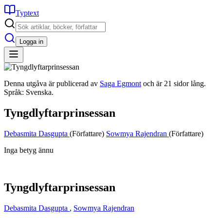
Typtext
Logga in
Denna utgåva är publicerad av
Saga Egmont
och är 21 sidor lång.
Språk: Svenska.
Tyngdlyftarprinsessan
Debasmita Dasgupta
(Författare)
Sowmya Rajendran
(Författare)
Inga betyg ännu
Tyngdlyftarprinsessan
Debasmita Dasgupta
,
Sowmya Rajendran