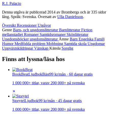
R.J. Palacio
Denna utgåva är publicerad 2014 av Brombergs och är 335 sidor
lång. Språk: Svenska. Översatt av
Ulla Danielsson
.
Översikt
Recensioner
Utgåvor
Genre
Barn- och ungdomslitteratur
Barnlitteratur
Fiction
mellanstadiet
Romaner
Samtidsromaner
Skönlitteratur
Ungdomsböcker
ungdomslitteratur
Ämne
Barn
Engelska
Familj
Humor
Medfödda problem
Mobbning
Samtida
skola
Ungdomar
Uppväxtskildringar
Vänskap
Känsla
Sorglig
Finns att lyssna/läsa hos
BookBeat
Ljudbok
Bäst
99 kr/mån · 60 dagar gratis
1 000 000+ titlar, varav 200 000+ på svenska
Storytel
Ljudbok
99 kr/mån · 45 dagar gratis
1 000 000+ titlar, varav 200 000+ på svenska