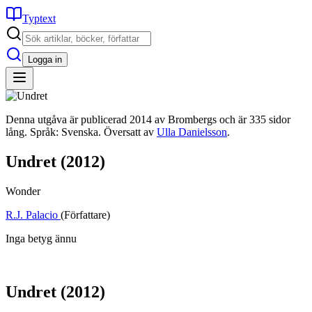
Typtext
Logga in
Denna utgåva är publicerad 2014 av Brombergs och är 335 sidor
lång. Språk: Svenska. Översatt av
Ulla Danielsson
.
Undret
(2012)
Wonder
R.J. Palacio
(Författare)
Inga betyg ännu
Undret
(2012)