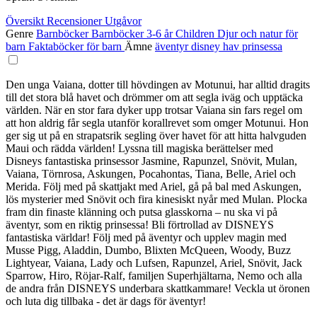
Översikt
Recensioner
Utgåvor
Genre
Barnböcker
Barnböcker 3-6 år
Children
Djur och natur för
barn
Faktaböcker för barn
Ämne
äventyr
disney
hav
prinsessa
Den unga Vaiana, dotter till hövdingen av Motunui, har alltid dragits
till det stora blå havet och drömmer om att segla iväg och upptäcka
världen. När en stor fara dyker upp trotsar Vaiana sin fars regel om
att hon aldrig får segla utanför korallrevet som omger Motunui. Hon
ger sig ut på en strapatsrik segling över havet för att hitta halvguden
Maui och rädda världen! Lyssna till magiska berättelser med
Disneys fantastiska prinsessor Jasmine, Rapunzel, Snövit, Mulan,
Vaiana, Törnrosa, Askungen, Pocahontas, Tiana, Belle, Ariel och
Merida. Följ med på skattjakt med Ariel, gå på bal med Askungen,
lös mysterier med Snövit och fira kinesiskt nyår med Mulan. Plocka
fram din finaste klänning och putsa glasskorna – nu ska vi på
äventyr, som en riktig prinsessa! Bli förtrollad av DISNEYS
fantastiska världar! Följ med på äventyr och upplev magin med
Musse Pigg, Aladdin, Dumbo, Blixten McQueen, Woody, Buzz
Lightyear, Vaiana, Lady och Lufsen, Rapunzel, Ariel, Snövit, Jack
Sparrow, Hiro, Röjar-Ralf, familjen Superhjältarna, Nemo och alla
de andra från DISNEYS underbara skattkammare! Veckla ut öronen
och luta dig tillbaka - det är dags för äventyr!