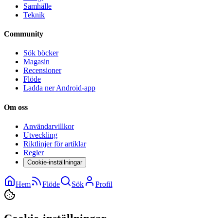
Samhälle
Teknik
Community
Sök böcker
Magasin
Recensioner
Flöde
Ladda ner Android-app
Om oss
Användarvillkor
Utveckling
Riktlinjer för artiklar
Regler
Cookie-inställningar
Hem
Flöde
Sök
Profil