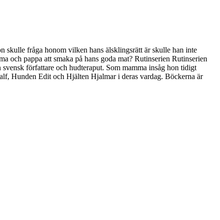
n skulle fråga honom vilken hans älsklingsrätt är skulle han inte
amma och pappa att smaka på hans goda mat? Rutinserien Rutinserien
 en svensk författare och hudteraput. Som mamma insåg hon tidigt
Ralf, Hunden Edit och Hjälten Hjalmar i deras vardag. Böckerna är