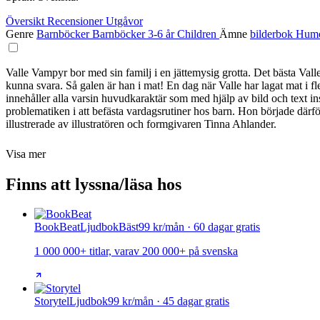
Översikt
Recensioner
Utgåvor
Genre
Barnböcker
Barnböcker 3-6 år
Children
Ämne
bilderbok
Hum
Valle Vampyr bor med sin familj i en jättemysig grotta. Det bästa Vall
kunna svara. Så galen är han i mat! En dag när Valle har lagat mat i
innehåller alla varsin huvudkaraktär som med hjälp av bild och text in
problematiken i att befästa vardagsrutiner hos barn. Hon började där
illustrerade av illustratören och formgivaren Tinna Ahlander.
Visa mer
Finns att lyssna/läsa hos
BookBeat
Ljudbok
Bäst
99 kr/mån · 60 dagar gratis
1 000 000+ titlar, varav 200 000+ på svenska
Storytel
Ljudbok
99 kr/mån · 45 dagar gratis