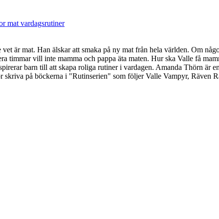
or
mat
vardagsrutiner
e vet är mat. Han älskar att smaka på ny mat från hela världen. Om någo
 flera timmar vill inte mamma och pappa äta maten. Hur ska Valle få m
spirerar barn till att skapa roliga rutiner i vardagen. Amanda Thörn är
för skriva på böckerna i "Rutinserien" som följer Valle Vampyr, Räven 