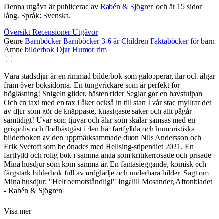
Denna utgåva är publicerad av
Rabén & Sjögren
och är 15 sidor
lång. Språk: Svenska.
Översikt
Recensioner
Utgåvor
Genre
Barnböcker
Barnböcker 3-6 år
Children
Faktaböcker för barn
Ämne
bilderbok
Djur
Humor
rim
Våra stadsdjur är en rimmad bilderbok som galopperar, ilar och älgar
fram över boksidorna. En tungvrickare som är perfekt för
högläsning! Snigeln glider, hästen rider Seglar gör en havstulpan
Och en taxi med en tax i åker också in till stan I vår stad myllrar det
av djur som gör de knäppaste, knasigaste saker och allt pågår
samtidigt! Uvar som tjuvar och ålar som skålar samsas med en
grispolis och flodhästgäst i den här fartfyllda och humoristiska
bilderboken av den uppmärksammade duon Nils Andersson och
Erik Svetoft som belönades med Hellsing-stipendiet 2021. En
fartfylld och rolig bok i samma anda som kritikerrosade och prisade
Mina husdjur som kom samma år. En fantasieggande, komisk och
färgstark bilderbok full av ordglädje och underbara bilder. Sagt om
Mina husdjur: "Helt oemotståndlig!" Ingalill Mosander, Aftonbladet
- Rabén & Sjögren
Visa mer