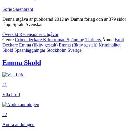
Sofie Sarenbrant
Denna utgåva är publicerad 2012 av Damm forlag och är 379 sidor
lång. Språk: Svenska.
Översikt
Recensioner
Utgåvor
Genre
Crime
deckare
Krim
roman
Spänning
Thrillers
Ämne
Brott
Deckare
Emma (fikitv gestalt)
Emma (fiktiv gestalt)
Kriminalitet
Sköld
Spaanläggningar
Stockholm
Sverige
Emma Skold
#1
Vila i frid
#2
Andra andningen