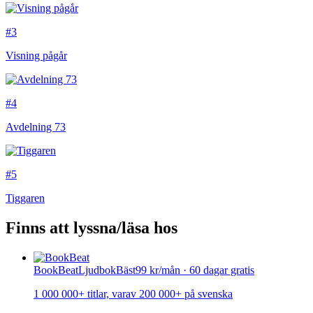
#3
Visning pågår
#4
Avdelning 73
#5
Tiggaren
Finns att lyssna/läsa hos
BookBeat
Ljudbok
Bäst
99 kr/mån · 60 dagar gratis
1 000 000+ titlar, varav 200 000+ på svenska