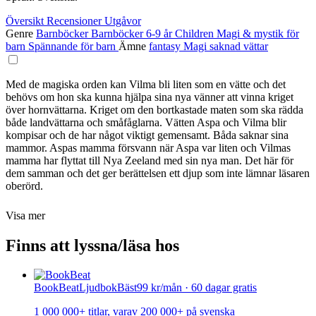
Översikt
Recensioner
Utgåvor
Genre
Barnböcker
Barnböcker 6-9 år
Children
Magi & mystik för
barn
Spännande för barn
Ämne
fantasy
Magi
saknad
vättar
Med de magiska orden kan Vilma bli liten som en vätte och det
behövs om hon ska kunna hjälpa sina nya vänner att vinna kriget
över hornvättarna. Kriget om den bortkastade maten som ska rädda
både landvättarna och småfåglarna. Vätten Aspa och Vilma blir
kompisar och de har något viktigt gemensamt. Båda saknar sina
mammor. Aspas mamma försvann när Aspa var liten och Vilmas
mamma har flyttat till Nya Zeeland med sin nya man. Det här för
dem samman och det ger berättelsen ett djup som inte lämnar läsaren
oberörd.
Visa mer
Finns att lyssna/läsa hos
BookBeat
Ljudbok
Bäst
99 kr/mån · 60 dagar gratis
1 000 000+ titlar, varav 200 000+ på svenska