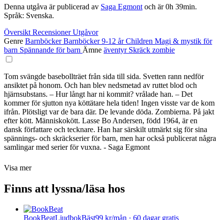
Denna utgåva är publicerad av
Saga Egmont
och är 0h 39min.
Språk: Svenska.
Översikt
Recensioner
Utgåvor
Genre
Barnböcker
Barnböcker 9-12 år
Children
Magi & mystik för
barn
Spännande för barn
Ämne
äventyr
Skräck
zombie
Tom svängde basebollträet från sida till sida. Svetten rann nedför
ansiktet på honom. Och han blev nedsmetad av ruttet blod och
hjärnsubstans. – Hur långt har ni kommit? vrålade han. – Det
kommer för sjutton nya köttätare hela tiden! Ingen visste var de kom
ifrån. Plötsligt var de bara där. De levande döda. Zombierna. På jakt
efter kött. Människokött. Lasse Bo Andersen, född 1964, är en
dansk författare och tecknare. Han har särskilt utmärkt sig för sina
spännings- och skräckserier för barn, men har också publicerat några
samlingar med serier för vuxna. - Saga Egmont
Visa mer
Finns att lyssna/läsa hos
BookBeat
Ljudbok
Bäst
99 kr/mån · 60 dagar gratis