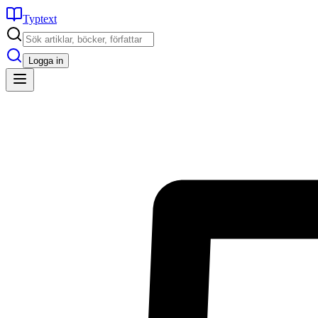
Typtext
Logga in