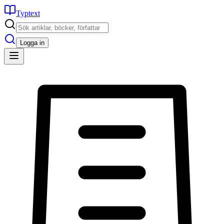
Typtext
Logga in