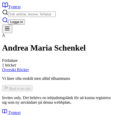
Typtext
Logga in
A
Andrea Maria Schenkel
Författare
1 böcker
Översikt
Böcker
Vi läser ofta enskilt men alltid tillsammans
Bjud in en vän
Invites only. Det behövs en inbjudningslänk för att kunna registrera
sig som ny användare på denna webbplats.
Typtext