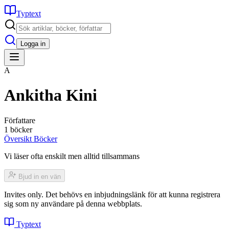
Typtext
Logga in
A
Ankitha Kini
Författare
1 böcker
Översikt
Böcker
Vi läser ofta enskilt men alltid tillsammans
Bjud in en vän
Invites only. Det behövs en inbjudningslänk för att kunna registrera
sig som ny användare på denna webbplats.
Typtext