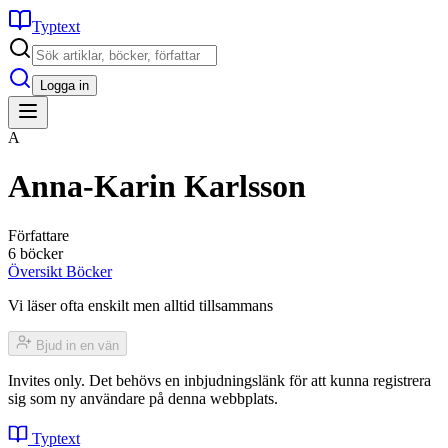
Typtext
Logga in
A
Anna-Karin Karlsson
Författare
6 böcker
Översikt
Böcker
Vi läser ofta enskilt men alltid tillsammans
Bjud in en vän
Invites only. Det behövs en inbjudningslänk för att kunna registrera
sig som ny användare på denna webbplats.
Typtext