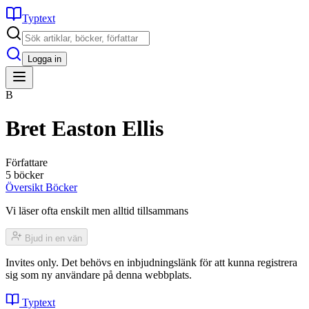
Typtext
Logga in
B
Bret Easton Ellis
Författare
5 böcker
Översikt
Böcker
Vi läser ofta enskilt men alltid tillsammans
Bjud in en vän
Invites only. Det behövs en inbjudningslänk för att kunna registrera
sig som ny användare på denna webbplats.
Typtext