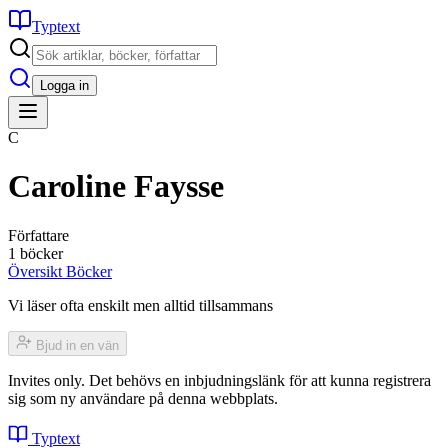
Typtext
Logga in
C
Caroline Faysse
Författare
1 böcker
Översikt
Böcker
Vi läser ofta enskilt men alltid tillsammans
Bjud in en vän
Invites only. Det behövs en inbjudningslänk för att kunna registrera
sig som ny användare på denna webbplats.
Typtext