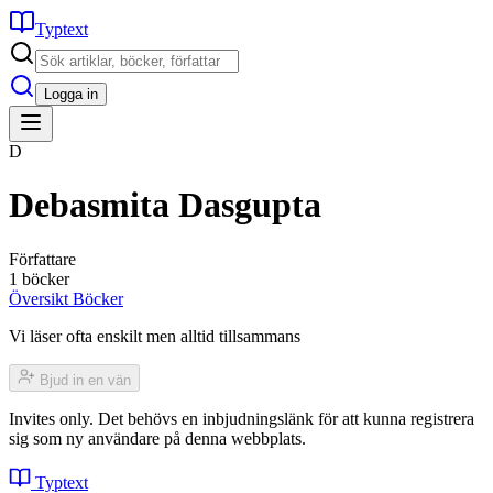
Typtext
Logga in
D
Debasmita Dasgupta
Författare
1 böcker
Översikt
Böcker
Vi läser ofta enskilt men alltid tillsammans
Bjud in en vän
Invites only. Det behövs en inbjudningslänk för att kunna registrera
sig som ny användare på denna webbplats.
Typtext