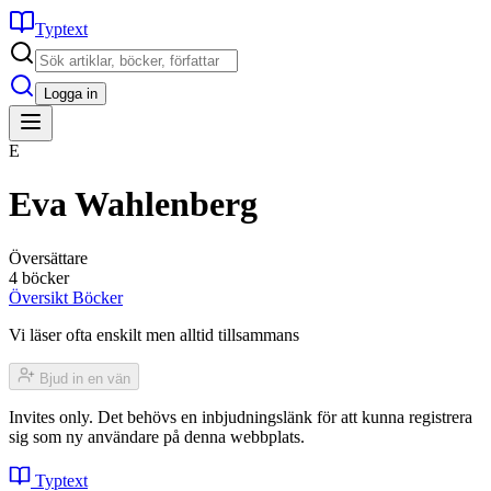
Typtext
Logga in
E
Eva Wahlenberg
Översättare
4 böcker
Översikt
Böcker
Vi läser ofta enskilt men alltid tillsammans
Bjud in en vän
Invites only. Det behövs en inbjudningslänk för att kunna registrera
sig som ny användare på denna webbplats.
Typtext