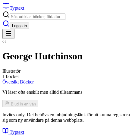
Typtext
Logga in
G
George Hutchinson
Illustratör
1 böcker
Översikt
Böcker
Vi läser ofta enskilt men alltid tillsammans
Bjud in en vän
Invites only. Det behövs en inbjudningslänk för att kunna registrera
sig som ny användare på denna webbplats.
Typtext