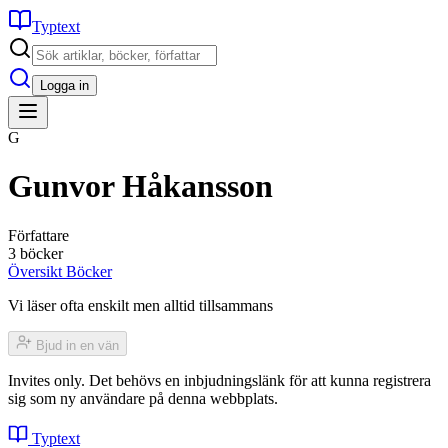
Typtext
Logga in
G
Gunvor Håkansson
Författare
3 böcker
Översikt
Böcker
Vi läser ofta enskilt men alltid tillsammans
Bjud in en vän
Invites only. Det behövs en inbjudningslänk för att kunna registrera
sig som ny användare på denna webbplats.
Typtext