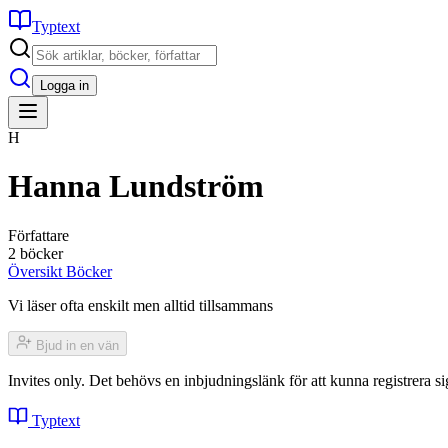
Typtext
Logga in
H
Hanna Lundström
Författare
2 böcker
Översikt
Böcker
Vi läser ofta enskilt men alltid tillsammans
Bjud in en vän
Invites only. Det behövs en inbjudningslänk för att kunna registrera
Typtext