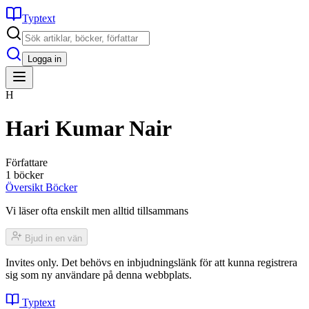
Typtext
Logga in
H
Hari Kumar Nair
Författare
1 böcker
Översikt
Böcker
Vi läser ofta enskilt men alltid tillsammans
Bjud in en vän
Invites only. Det behövs en inbjudningslänk för att kunna registrera
sig som ny användare på denna webbplats.
Typtext