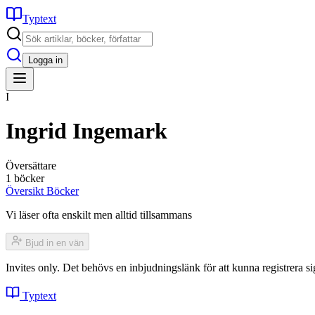
Typtext
Logga in
I
Ingrid Ingemark
Översättare
1 böcker
Översikt
Böcker
Vi läser ofta enskilt men alltid tillsammans
Bjud in en vän
Invites only. Det behövs en inbjudningslänk för att kunna registrera
Typtext