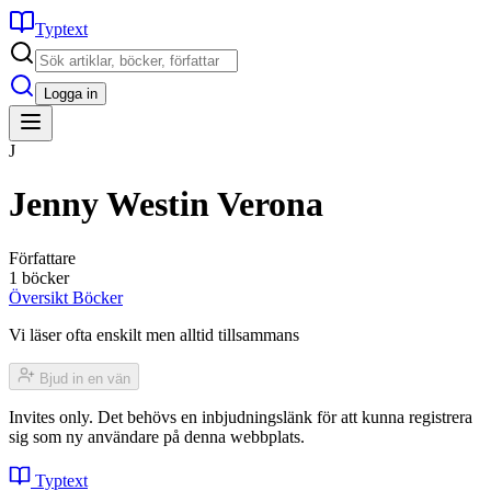
Typtext
Logga in
J
Jenny Westin Verona
Författare
1 böcker
Översikt
Böcker
Vi läser ofta enskilt men alltid tillsammans
Bjud in en vän
Invites only. Det behövs en inbjudningslänk för att kunna registrera
sig som ny användare på denna webbplats.
Typtext