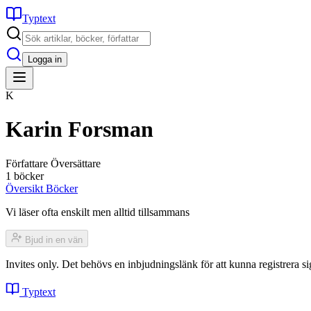
Typtext
Logga in
K
Karin Forsman
Författare
Översättare
1 böcker
Översikt
Böcker
Vi läser ofta enskilt men alltid tillsammans
Bjud in en vän
Invites only. Det behövs en inbjudningslänk för att kunna registrera
Typtext