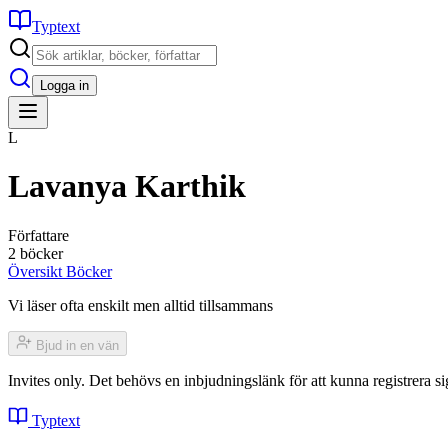
Typtext
Logga in
L
Lavanya Karthik
Författare
2 böcker
Översikt
Böcker
Vi läser ofta enskilt men alltid tillsammans
Bjud in en vän
Invites only. Det behövs en inbjudningslänk för att kunna registrera
Typtext