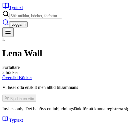
Typtext
Logga in
L
Lena Wall
Författare
2 böcker
Översikt
Böcker
Vi läser ofta enskilt men alltid tillsammans
Bjud in en vän
Invites only. Det behövs en inbjudningslänk för att kunna registrera
Typtext