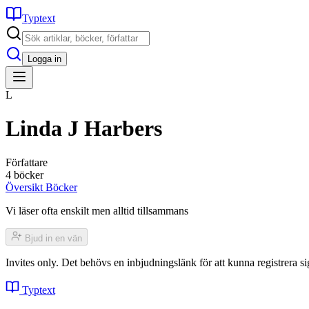
Typtext
Logga in
L
Linda J Harbers
Författare
4 böcker
Översikt
Böcker
Vi läser ofta enskilt men alltid tillsammans
Bjud in en vän
Invites only. Det behövs en inbjudningslänk för att kunna registrera
Typtext