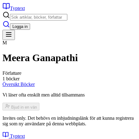
Typtext
Logga in
M
Meera Ganapathi
Författare
1 böcker
Översikt
Böcker
Vi läser ofta enskilt men alltid tillsammans
Bjud in en vän
Invites only. Det behövs en inbjudningslänk för att kunna registrera
sig som ny användare på denna webbplats.
Typtext