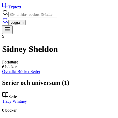
Typtext
Logga in
S
Sidney Sheldon
Författare
6 böcker
Översikt
Böcker
Serier
Serier och universum
(1)
Serie
Tracy Whitney
0
böcker