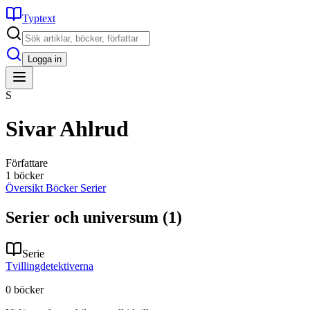
Typtext
Logga in
S
Sivar Ahlrud
Författare
1 böcker
Översikt
Böcker
Serier
Serier och universum
(1)
Serie
Tvillingdetektiverna
0
böcker