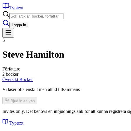
Typtext
Logga in
S
Steve Hamilton
Författare
2 böcker
Översikt
Böcker
Vi läser ofta enskilt men alltid tillsammans
Bjud in en vän
Invites only. Det behövs en inbjudningslänk för att kunna registrera
Typtext