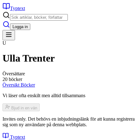
Typtext
Logga in
U
Ulla Trenter
Översättare
20 böcker
Översikt
Böcker
Vi läser ofta enskilt men alltid tillsammans
Bjud in en vän
Invites only. Det behövs en inbjudningslänk för att kunna registrera
sig som ny användare på denna webbplats.
Typtext