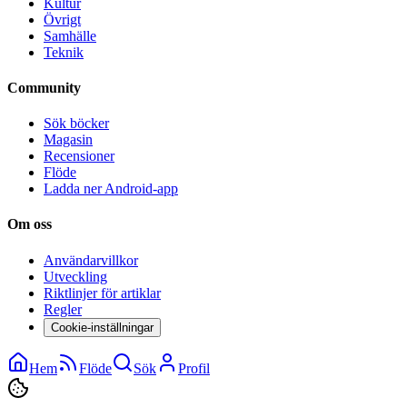
Kultur
Övrigt
Samhälle
Teknik
Community
Sök böcker
Magasin
Recensioner
Flöde
Ladda ner Android-app
Om oss
Användarvillkor
Utveckling
Riktlinjer för artiklar
Regler
Cookie-inställningar
Hem
Flöde
Sök
Profil